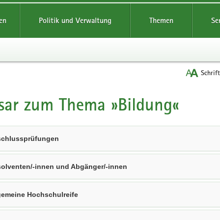
reifende
en
Politik und Verwaltung
Themen
Se
Schrif
sar zum Thema »Bildung«
t
chlussprüfungen
olventen/-innen und Abgänger/-innen
gemeine Hochschulreife