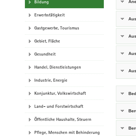
Bildung
Ane
a
v
Erwerbstätigkeit
Aus
i
g
Gastgewerbe, Tourismus
a
Aus
Gebiet, Fläche
t
i
Aus
Gesundheit
o
n
Handel, Dienstleistungen
Aus
Industrie, Energie
Konjunktur, Volkswirtschaft
Bed
Land- und Forstwirtschaft
Ber
Öffentliche Haushalte, Steuern
Ber
Pflege, Menschen mit Behinderung