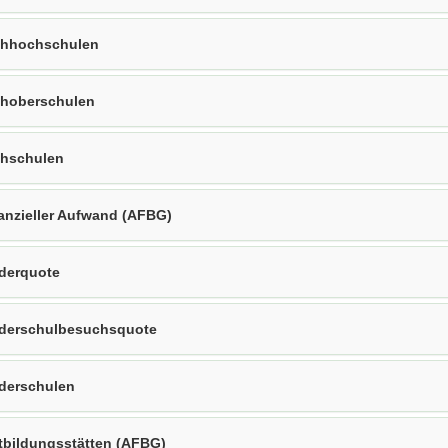
hhochschulen
hoberschulen
hschulen
anzieller Aufwand (AFBG)
derquote
derschulbesuchsquote
derschulen
tbildungsstätten (AFBG)