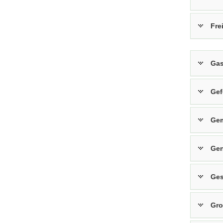
Fre
Gas
Gef
Gem
Gen
Ges
Gro