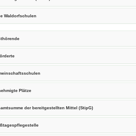
ie Waldorfschulen
thörende
örderte
einschaftsschulen
ehmigte Plätze
amtsumme der bereitgestellten Mittel (StipG)
ßtagespflegestelle