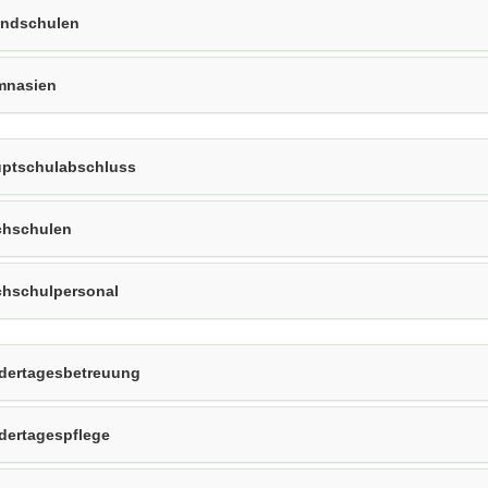
ndschulen
mnasien
ptschulabschluss
hschulen
hschulpersonal
dertagesbetreuung
dertagespflege