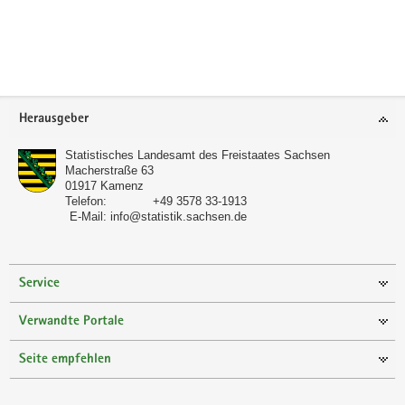
a
v
i
g
a
Footer-
Herausgeber
t
Bereich
i
Statistisches Landesamt des Freistaates Sachsen
o
Macherstraße 63
01917
Kamenz
n
Telefon:
+49 3578 33-1913
E-Mail:
info@statistik.sachsen.de
Service
Verwandte Portale
Seite empfehlen