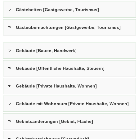
a
Gästebetten [Gastgewerbe, Tourismus]
v
i
Gästeübernachtungen [Gastgewerbe, Tourismus]
g
a
t
i
Gebäude [Bauen, Handwerk]
o
n
Gebäude [Öffentliche Haushalte, Steuern]
Gebäude [Private Haushalte, Wohnen]
Gebäude mit Wohnraum [Private Haushalte, Wohnen]
Gebietsänderungen [Gebiet, Fläche]