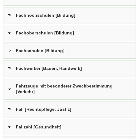
a
v
Fachhochschulen [Bildung]
i
g
Fachoberschulen [Bildung]
a
t
i
Fachschulen [Bildung]
o
n
Fachwerker [Bauen, Handwerk]
Fahrzeuge mit besonderer Zweckbestimmung
[Verkehr]
Fall [Rechtspflege, Justiz]
Fallzahl [Gesundheit]